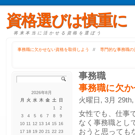
資格選びは慎重に
将来本当に活かせる資格を選ぼう
事務職に欠かせない資格を取得しよう
//
専門的な事務職の
事務職
事務職に欠か
2026年8月
火曜日, 3月 29th,
月
火
水
木
金
土
日
1
2
女性でも、仕事
3
4
5
6
7
8
9
なく事務職とし
10
11
12
13
14
15
16
おうと思っても
17
18
19
20
21
22
23