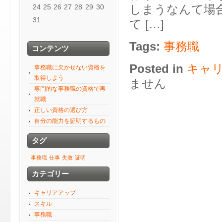
24
25
26
27
28
29
30
しまうなんて場
31
て […]
Tags:
事務職
コンテンツ
Posted in
キャ
事務職に欠かせない資格を
取得しよう
ません
専門的な事務職の資格で再
就職
正しい資格の選び方
自分の能力を証明するもの
タグ
事務職
仕事
失敗
証明
カテゴリー
キャリアアップ
スキル
事務職